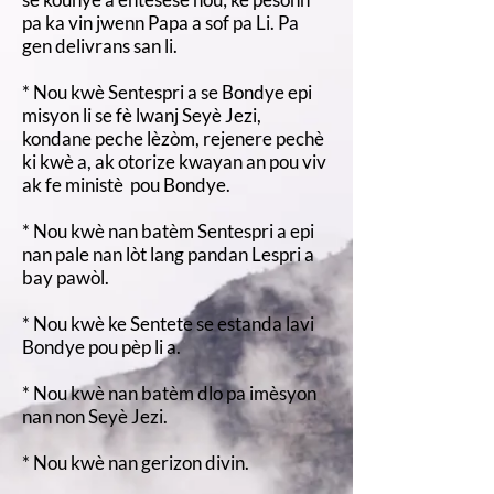
pa ka vin jwenn Papa a sof pa Li. Pa
gen delivrans san li.
* Nou kwè Sentespri a se Bondye epi
misyon li se fè lwanj Seyè Jezi,
kondane peche lèzòm, rejenere pechè
ki kwè a, ak otorize kwayan an pou viv
ak fe ministè pou Bondye.
* Nou kwè nan batèm Sentespri a epi
nan pale nan lòt lang pandan Lespri a
bay pawòl.
* Nou kwè ke Sentete se estanda lavi
Bondye pou pèp li a.
* Nou kwè nan batèm dlo pa imèsyon
nan non Seyè Jezi.
* Nou kwè nan gerizon divin.