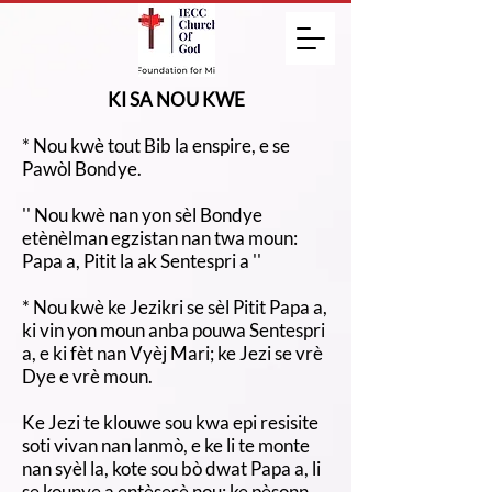
KI SA NOU KWE
* Nou kwè tout Bib la enspire, e se
Pawòl Bondye.
'' Nou kwè nan yon sèl Bondye
etènèlman egzistan nan twa moun:
Papa a, Pitit la ak Sentespri a ''
* Nou kwè ke Jezikri se sèl Pitit Papa a,
ki vin yon moun anba pouwa Sentespri
a, e ki fèt nan Vyèj Mari; ke Jezi se vrè
Dye e vrè moun.
Ke Jezi te klouwe sou kwa epi resisite
soti vivan nan lanmò, e ke li te monte
nan syèl la, kote sou bò dwat Papa a, li
se kounye a entèsesè nou; ke pèsonn