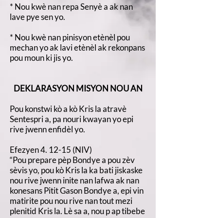
* Nou kwè nan repa Senyè a ak nan
lave pye sen yo.
* Nou kwè nan pinisyon etènèl pou
mechan yo ak lavi etènèl ak rekonpans
pou moun ki jis yo.
DEKLARASYON MISYON NOU AN
Pou konstwi kò a kò Kris la atravè
Sentespri a, pa nouri kwayan yo epi
rive jwenn enfidèl yo.
Efezyen 4. 12-15 (NIV)
“Pou prepare pèp Bondye a pou zèv
sèvis yo, pou kò Kris la ka bati jiskaske
nou rive jwenn inite nan lafwa ak nan
konesans Pitit Gason Bondye a, epi vin
matirite pou nou rive nan tout mezi
plenitid Kris la. Lè sa a, nou p ap tibebe