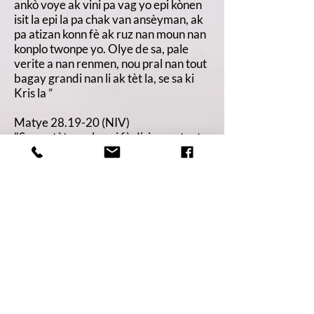
ankò voye ak vini pa vag yo epi kònen
isit la epi la pa chak van ansèyman, ak
pa atizan konn fè ak ruz nan moun nan
konplo twonpe yo. Olye de sa, pale
verite a nan renmen, nou pral nan tout
bagay grandi nan li ak tèt la, se sa ki
Kris la ”
Matye 28.19-20 (NIV)
"Se poutèt sa, ale epi fè disip nan tout
nasyon, batize yo nan non Papa a, Pitit
la ak Sentespri a, epi anseye yo obeyi
tout sa mwen te komande nou."
Aprann plis